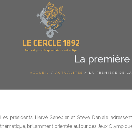
La première 
ACCUEIL
/
ACTUALITÉS
/ LA PREMIÈRE DE LA
Les présidents Hervé Senebier et Steve Daniele adressent l
thématique, brillamment orientée autour des Jeux Olympiques