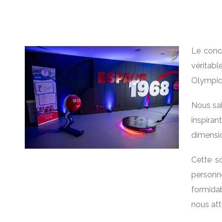
Le conce
véritab
Olympiq
Nous sal
inspiran
dimensi
Cette s
personn
formidab
nous at