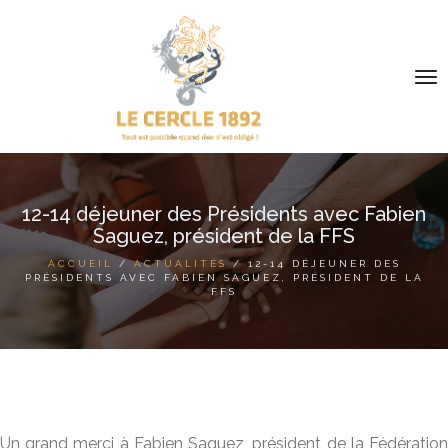
To
na
ACTUALITÉS
12-14 déjeuner des Présidents avec Fabien
Saguez, président de la FFS
L'HISTOIRE
ACCUEIL
/
ACTUALITÉS
/ 12-14 DÉJEUNER DES
PRÉSIDENTS AVEC FABIEN SAGUEZ, PRÉSIDENT DE LA
NOS PROJETS
FFS
NOUS REJOINDRE
FONDS DE DOTATION
Un grand merci à Fabien Saguez, président de la Fédération